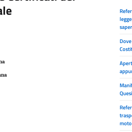
ale
Refer
legge
saper
Dove 
Costi
na
Apert
appu
ana
Manif
Quesi
Refer
trasp
moto