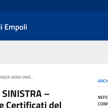
i Empoli
NISTRA – Curriculum vitae e Certificati del casellario giudiziale
ARCH
 SINISTRA –
REFE
 Certificati del
CONF