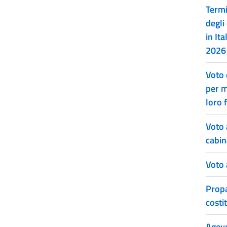
Termi
degli 
in It
2026
Voto 
per m
loro 
Voto 
cabin
Voto 
Propa
costi
Agevol