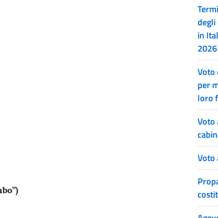
Termi
degli 
in It
2026
Voto 
per m
loro 
Voto 
cabin
Voto 
Propa
bo”)
costi
Agevol