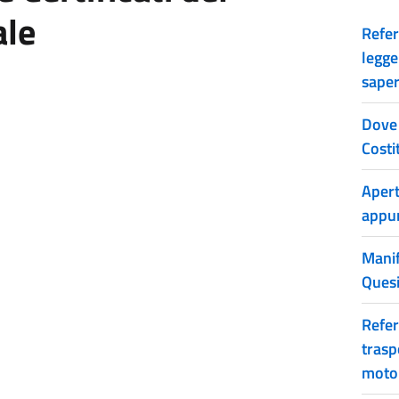
ale
Refer
legge
saper
Dove 
Costi
Apert
appu
Manif
Quesi
Refer
trasp
moto