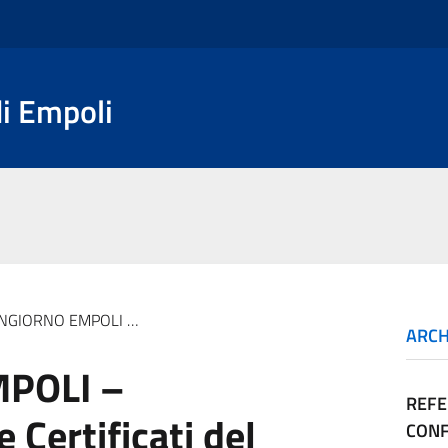
i Empoli
I – Curriculum vitae e Certificati del casellario giudiziale
ARCH
POLI –
REFE
 Certificati del
CONF